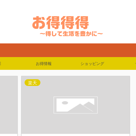
天・Yahooでお得にSwitch・PlayStation・Airpods・iPadなどの人気商品を
E
お得情報
ショッピング
楽天