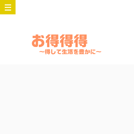
楽天・Yahooでお得にSwitch・PlayStation・Airpods・iPadなどの人気
商品を購入