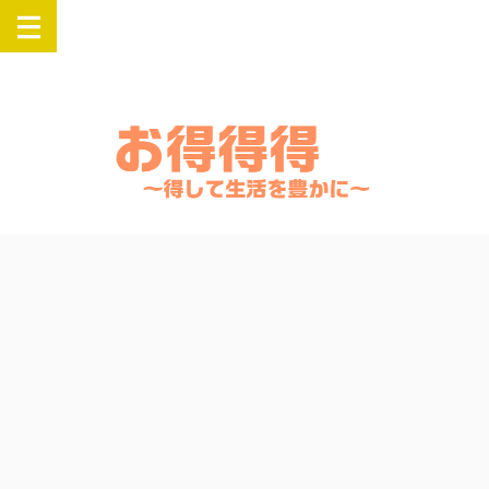
楽天・Yahooでお得にSwitch・PlayStation・Airpods・iPadなどの人気
商品を購入