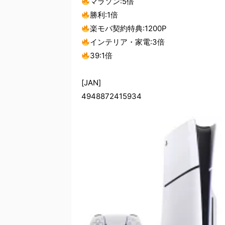
マラソン:5倍
勝利:1倍
楽モバ契約特典:1200P
インテリア・家電:3倍
39:1倍
[JAN]
4948872415934