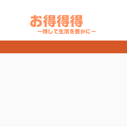
天・Yahooでお得にSwitch・PlayStation・Airpods・iPadなどの人気商品を