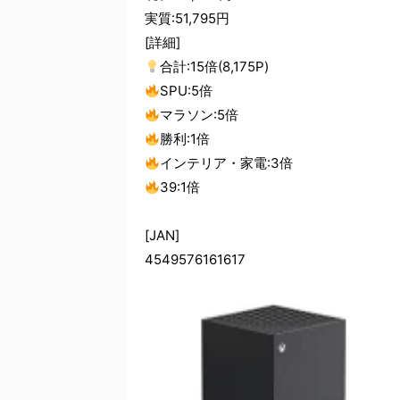
実質:51,795円
[詳細]
合計:15倍(8,175P)
SPU:5倍
マラソン:5倍
勝利:1倍
インテリア・家電:3倍
39:1倍
[JAN]
4549576161617