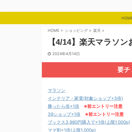
HOM
HOME
>
ショッピング
>
楽天
>
【4/14】楽天マラソ
2024年4月14日
要チ
マラソン
インテリア・家電(対象ショップ+3倍)
勝ったら倍+1倍
※前エントリー注意
39ショップ+1倍
※前エントリー注意
ブックス3,980円購入で+1倍(上限1,000p)
ママ割+1倍(上限1,000p)