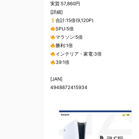
実質:57,860円
[詳細]
合計:15倍(9,120P)
SPU:5倍
マラソン:5倍
勝利:1倍
インテリア・家電:3倍
39:1倍
[JAN]
4948872415934