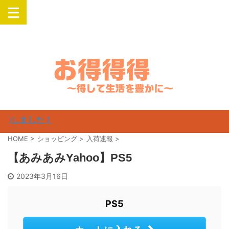
楽天・Yahooでお得にSwitch・PlayStation・Airpods・iPadなどの人気
商品を購入
発しました！
HOME
>
ショッピング
>
入荷速報
>
【あみあみYahoo】PS5
2023年3月16日
PS5