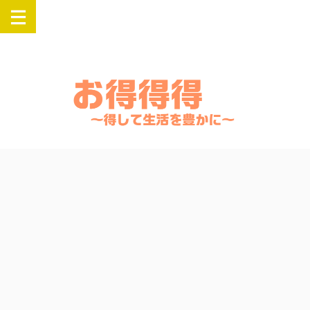
楽天・Yahooでお得にSwitch・PlayStation・Airpods・iPadなどの人気
商品を購入