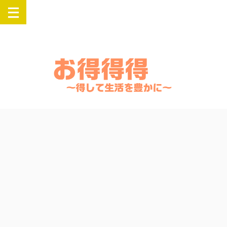
楽天・Yahooでお得にSwitch・PlayStation・Airpods・iPadなどの人気
商品を購入