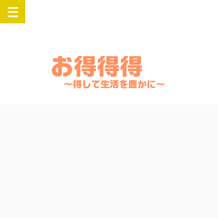
楽天・Yahooでお得にSwitch・PlayStation・Airpods・iPadなどの人気
商品を購入