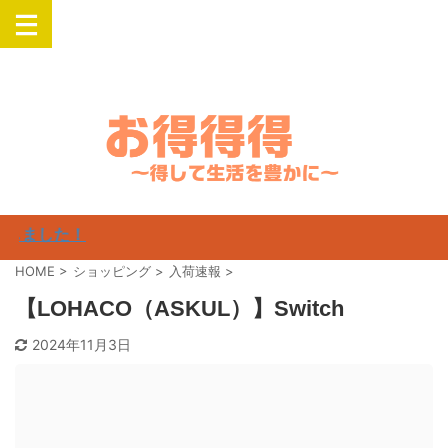
楽天・Yahooでお得にSwitch・PlayStation・Airpods・iPadなどの人気
商品を購入
ました！
HOME
>
ショッピング
>
入荷速報
>
【LOHACO（ASKUL）】Switch
2024年11月3日