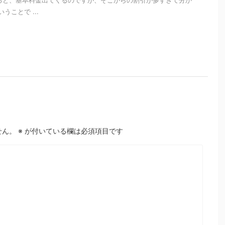
ると、基本料金出てくるのですが、そこからの割引が多すぎて分か
うことで ...
せん。
※
が付いている欄は必須項目です