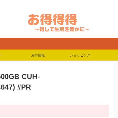
天・Yahooでお得にSwitch・PlayStation・Airpods・iPadなどの人気商品を
E
お得情報
ショッピング
0GB CUH-
647) #PR