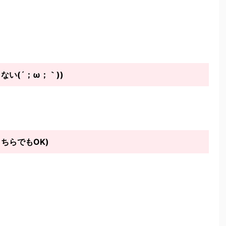
ない(´；ω；｀))
こちらでもOK)