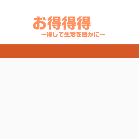
天・Yahooでお得にSwitch・PlayStation・Airpods・iPadなどの人気商品を