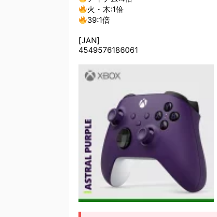
火・木:1倍
39:1倍
[JAN]
4549576186061