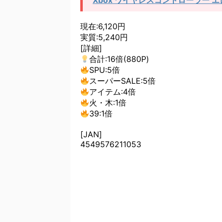
Xbox ワイヤレスコントローラー 
現在:6,120円
実質:5,240円
[詳細]
合計:16倍(880P)
SPU:5倍
スーパーSALE:5倍
アイテム:4倍
火・木:1倍
39:1倍
[JAN]
4549576211053