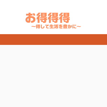
天・Yahooでお得にSwitch・PlayStation・Airpods・iPadなどの人気商品を