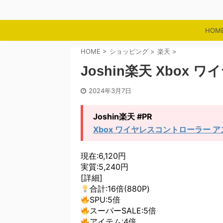
HOM
HOME
>
ショッピング
>
楽天
>
Joshin楽天 Xbox
2024年3月7日
Joshin楽天 #PR
Xbox ワイヤレスコントローラー 
現在:6,120円
実質:5,240円
[詳細]
合計:16倍(880P)
SPU:5倍
スーパーSALE:5倍
アイテム:4倍